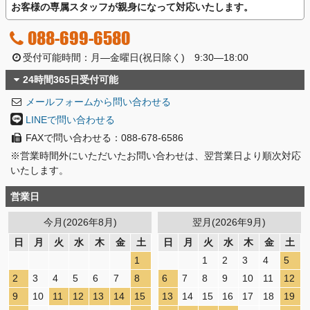
お客様の専属スタッフが親身になって対応いたします。
088-699-6580
受付可能時間：月―金曜日(祝日除く) 9:30―18:00
24時間365日受付可能
メールフォームから問い合わせる
LINEで問い合わせる
FAXで問い合わせる：088-678-6586
※営業時間外にいただいたお問い合わせは、翌営業日より順次対応
いたします。
営業日
今月(2026年8月)
翌月(2026年9月)
日
月
火
水
木
金
土
日
月
火
水
木
金
土
1
1
2
3
4
5
2
3
4
5
6
7
8
6
7
8
9
10
11
12
9
10
11
12
13
14
15
13
14
15
16
17
18
19