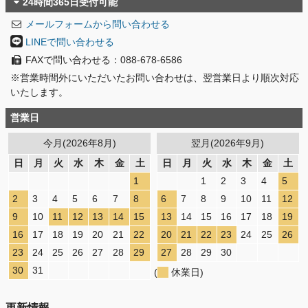
24時間365日受付可能
メールフォームから問い合わせる
LINEで問い合わせる
FAXで問い合わせる：088-678-6586
※営業時間外にいただいたお問い合わせは、翌営業日より順次対応
いたします。
営業日
今月(2026年8月)
翌月(2026年9月)
日
月
火
水
木
金
土
日
月
火
水
木
金
土
1
1
2
3
4
5
2
3
4
5
6
7
8
6
7
8
9
10
11
12
9
10
11
12
13
14
15
13
14
15
16
17
18
19
16
17
18
19
20
21
22
20
21
22
23
24
25
26
23
24
25
26
27
28
29
27
28
29
30
30
31
(
休業日)
更新情報