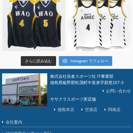
さらに読み込む
Instagram でフォロー
株式会社笹倉スポーツ社 IT事業部
徳島県板野郡松茂町中喜来字群恵157-3
お問い合わせ
ササクラスポーツ実店舗
徳島本店
空港店
阿南店
会社案内