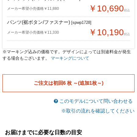
￥10,690
メーカー希望小売価格￥11,880
税込
パンツ(裾ボタン/ファスナー)
[spwp1728]
￥10,190
メーカー希望小売価格￥11,330
税込
※マーキング込みの価格です。デザインによっては別途料金が発生
ジャケット(アメリカン)
ジャケット(アメリカン)
[spwa1728]
[spwa1728]
する場合もございます。
マーキングについて
￥10,090
￥9,500
メーカー希望小売価格￥11,880
メーカー希望小売価格￥11,880
税込
税込
パンツ(裾ボタン/ファスナー)
パンツ(裾ボタン/ファスナー)
[spwp1728]
[spwp1728]
ご注文は初回6 枚 ～(追加1枚～)
￥9,630
￥9,060
メーカー希望小売価格￥11,330
メーカー希望小売価格￥11,330
税込
税込
このモデルについて問い合わせる
※取引の流れを確認してください
お届けまでに必要な日数の目安