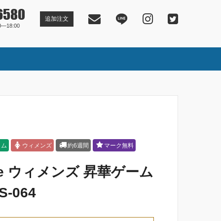
6580
追加注文
―18:00
タム
ウィメンズ
約6週間
マーク無料
rse ウィメンズ 昇華ゲーム
-064