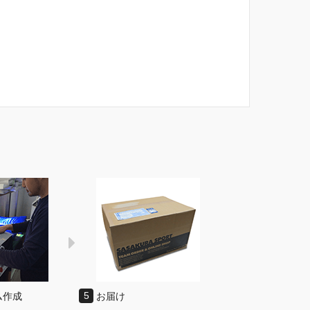
ム作成
5
お届け