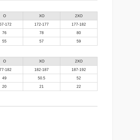
O
XO
2XO
67-172
172-177
177-182
76
78
80
55
57
59
O
XO
2XO
77-182
182-187
187-192
49
50.5
52
20
21
22