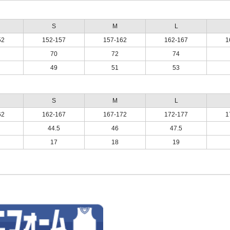
S
M
L
52
152-157
157-162
162-167
1
70
72
74
49
51
53
S
M
L
62
162-167
167-172
172-177
1
44.5
46
47.5
17
18
19