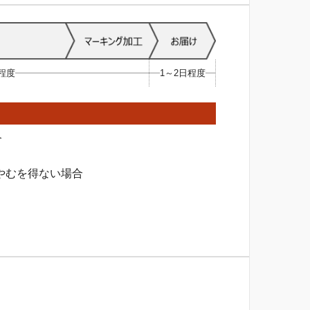
日程度
1～2日程度
合
やむを得ない場合