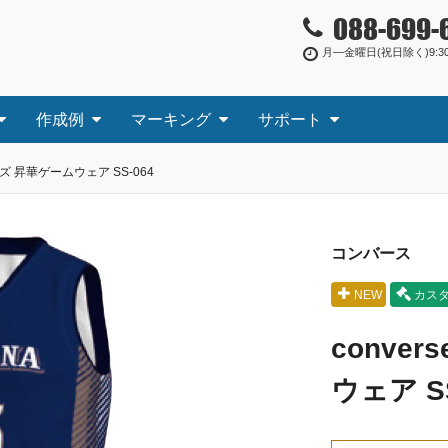
088-699-
月―金曜日(祝日除く)9:30
作成例
マーキング
サポート
メンズ 昇華ゲームウェア SS-064
コンバース
NEW
カス
conve
ウェア SS