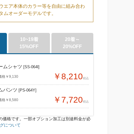
ウエア本体のカラー等を自由に組み合わ
タムオーダーモデルです。
10~19着
20着～
15%OFF
20%OFF
ームシャツ
[SS-064l]
￥8,210
￥9,130
税込
ムパンツ
[PS-064Y]
￥7,720
￥8,580
税込
の価格です。一部オプション加工は別途料金が必
ムシャツ
ムシャツ
[SS-064l]
[SS-064l]
グについて
￥7,760
￥7,300
9,130
9,130