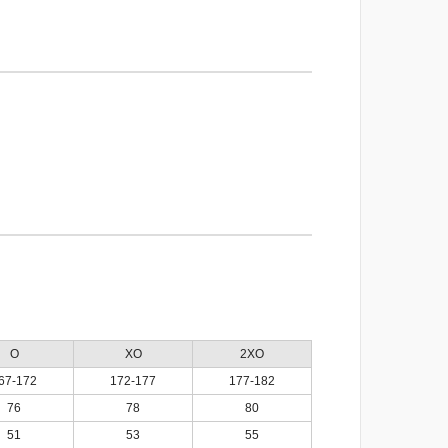
O
XO
2XO
67-172
172-177
177-182
76
78
80
51
53
55