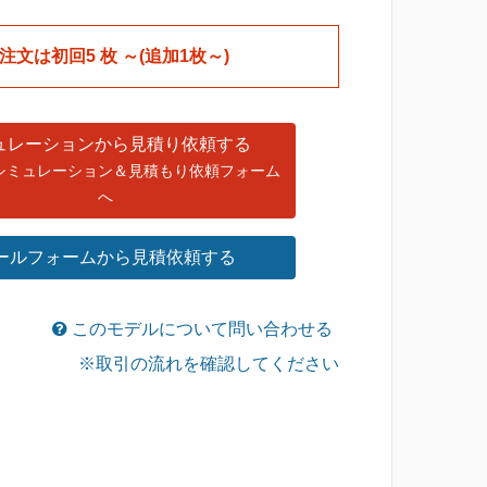
税込
税込
パンツ
パンツ
[PS-064Y]
[PS-064Y]
注文は初回5 枚 ～(追加1枚～)
￥7,290
￥6,860
8,580
8,580
税込
税込
ュレーションから見積り依頼する
シミュレーション＆見積もり依頼フォーム
へ
ールフォームから見積依頼する
このモデルについて問い合わせる
※取引の流れを確認してください