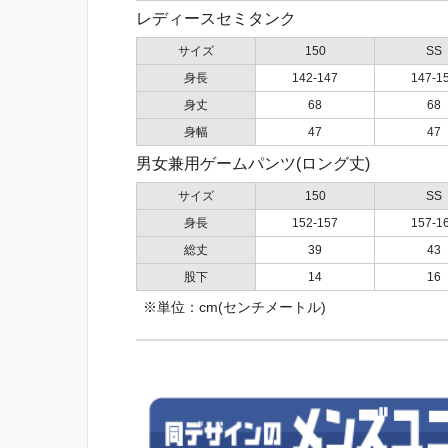
レディースセミタンク
サイズ
150
SS
身長
142-147
147-1
身丈
68
68
身幅
47
47
男女兼用ゲームパンツ(ロング丈)
サイズ
150
SS
身長
152-157
157-1
総丈
39
43
股下
14
16
※単位：cm(センチメートル)