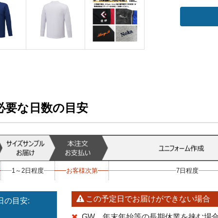
必要な日数の目安
1～2日程度
お客様次第
7日程度
この予定日でお届けができない場合
の目安:
GW、年末年始等の長期休業を挟む場