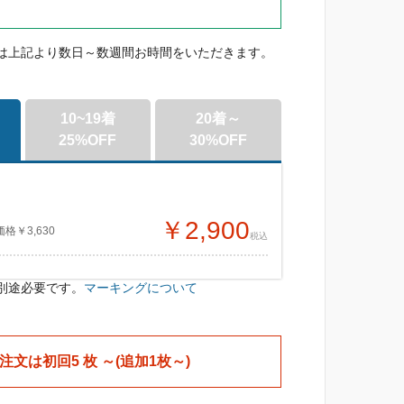
は上記より数日～数週間お時間をいただきます。
10~19着
20着～
25%OFF
30%OFF
]
￥2,900
￥3,630
税込
別途必要です。
マーキングについて
￥2,720
￥2,540
3,630
3,630
税込
税込
ブラック(90)
注文は初回5 枚 ～(追加1枚～)