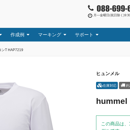
088-699-
月―金曜日(祝日除く)9:30
作成例
マーキング
サポート
ロンT HAP7219
ヒュンメル
在庫対応
約
hummel
この商品は、