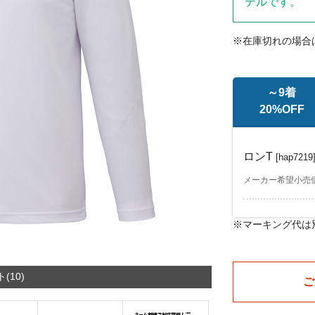
デルです。
※在庫切れの場合
～9着
20%OFF
ロンT
[hap7219
メーカー希望小売価格
※マーキング代は
ロンT
ロンT
[hap7219]
[hap7219]
メーカー希望小売価格￥
メーカー希望小売価格￥
(10)
ご