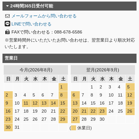
24時間365日受付可能
メールフォームから問い合わせる
LINEで問い合わせる
FAXで問い合わせる：088-678-6586
※営業時間外にいただいたお問い合わせは、翌営業日より順次対応
いたします。
営業日
今月(2026年8月)
翌月(2026年9月)
日
月
火
水
木
金
土
日
月
火
水
木
金
土
1
1
2
3
4
5
2
3
4
5
6
7
8
6
7
8
9
10
11
12
9
10
11
12
13
14
15
13
14
15
16
17
18
19
16
17
18
19
20
21
22
20
21
22
23
24
25
26
23
24
25
26
27
28
29
27
28
29
30
30
31
(
休業日)