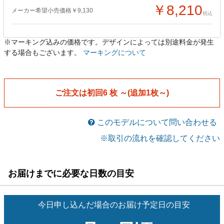
￥8,210
メーカー希望小売価格￥9,130
税込
※マーキング込みの価格です。デザインによっては別途料金が発生
レディースゲームシャツ
レディースゲームシャツ
[igsw006]
[igsw006]
する場合もございます。
マーキングについて
￥8,040
￥7,560
メーカー希望小売価格￥9,460
メーカー希望小売価格￥9,460
税込
税込
男女兼用ゲームパンツ
男女兼用ゲームパンツ
[igp006]
[igp006]
ご注文は初回6 枚 ～(追加1枚～)
￥7,760
￥7,300
メーカー希望小売価格￥9,130
メーカー希望小売価格￥9,130
税込
税込
このモデルについて問い合わせる
※取引の流れを確認してください
お届けまでに必要な日数の目安
今日申し込んだ場合のお届け予定日の目安