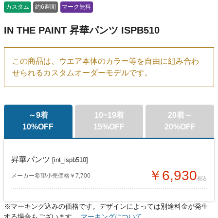
カスタム
約6週間
マーク無料
IN THE PAINT 昇華パンツ ISPB510
この商品は、ウエア本体のカラー等を自由に組み合わ
せられるカスタムオーダーモデルです。
～9着
10~19着
20着～
10%OFF
15%OFF
20%OFF
昇華パンツ
[int_ispb510]
￥6,930
メーカー希望小売価格￥7,700
税込
※マーキング込みの価格です。デザインによっては別途料金が発生
昇華パンツ
昇華パンツ
[int_ispb510]
[int_ispb510]
する場合もございます。
マーキングについて