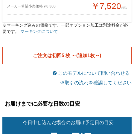
￥7,520
メーカー希望小売価格￥8,360
税込
※マーキング込みの価格です。一部オプション加工は別途料金が必
レディースゲームシャツ
レディースゲームシャツ
[w2jq0a55]
[w2jq0a55]
要です。
マーキングについて
￥7,380
￥6,950
メーカー希望小売価格￥8,690
メーカー希望小売価格￥8,690
税込
税込
男女兼用ゲームパンツ
男女兼用ゲームパンツ
[w2jq0005]
[w2jq0005]
ご注文は初回5 枚 ～(追加1枚～)
￥7,100
￥6,680
メーカー希望小売価格￥8,360
メーカー希望小売価格￥8,360
税込
税込
このモデルについて問い合わせる
※取引の流れを確認してください
お届けまでに必要な日数の目安
今日申し込んだ場合のお届け予定日の目安