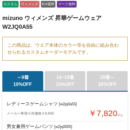
カスタム
ウィメンズ
約4週間
マーク無料
mizuno ウィメンズ 昇華ゲームウェア
W2JQ0A55
この商品は、ウエア本体のカラー等を自由に組み合わ
せられるカスタムオーダーモデルです。
～9着
10~19着
20着～
10%OFF
15%OFF
20%OFF
レディースゲームシャツ
[w2jq0a55]
￥7,820
メーカー希望小売価格￥8,690
税込
男女兼用ゲームパンツ
[w2jq0005]