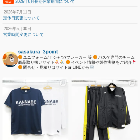
2026年8月長期休業期間について
NEW!
2026年7月11日
定休日変更について
2026年5月30日
営業時間変更について
2025年12月20日
納期遅延について
sasakura_3point
ユニフォーム/Ｔシャツ/ブレーカー 等
バスケ専門のチーム
2025年12月11日
商品取り扱いサイト
イベント情報や製作実例をご紹介
問合せ・見積りはサイトor LINEから
年末年始の休業期間について