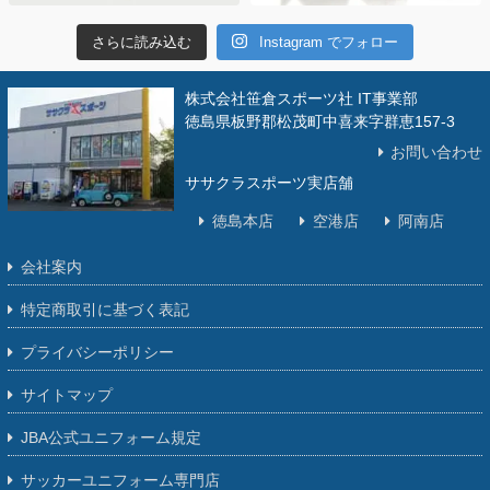
さらに読み込む
Instagram でフォロー
株式会社笹倉スポーツ社 IT事業部
徳島県板野郡松茂町中喜来字群恵157-3
お問い合わせ
ササクラスポーツ実店舗
徳島本店
空港店
阿南店
会社案内
特定商取引に基づく表記
プライバシーポリシー
サイトマップ
JBA公式ユニフォーム規定
サッカーユニフォーム専門店