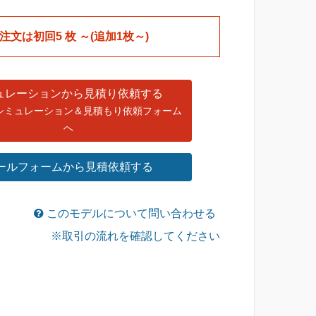
税込
税込
bp-72]
bp-72]
注文は初回5 枚 ～(追加1枚～)
￥6,540
￥6,160
7,700
7,700
税込
税込
ュレーションから見積り依頼する
シミュレーション＆見積もり依頼フォーム
へ
ールフォームから見積依頼する
このモデルについて問い合わせる
※取引の流れを確認してください