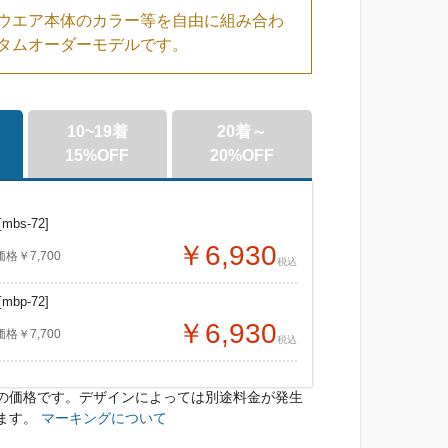
ウエア本体のカラー等を自由に組み合わ
タムオーダーモデルです。
10~19着
20着～
15%OFF
20%OFF
[mbs-72]
￥6,930
￥7,700
税込
[mbp-72]
￥6,930
￥7,700
税込
の価格です。デザインによっては別途料金が発生
bs-72]
bs-72]
ます。
マーキングについて
￥6,540
￥6,160
7,700
7,700