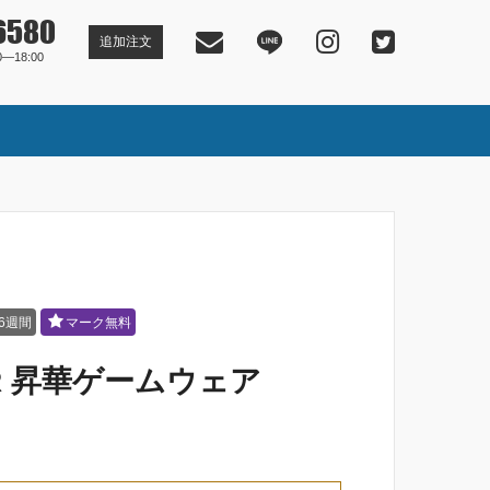
6580
追加注文
―18:00
6週間
マーク無料
ER 昇華ゲームウェア