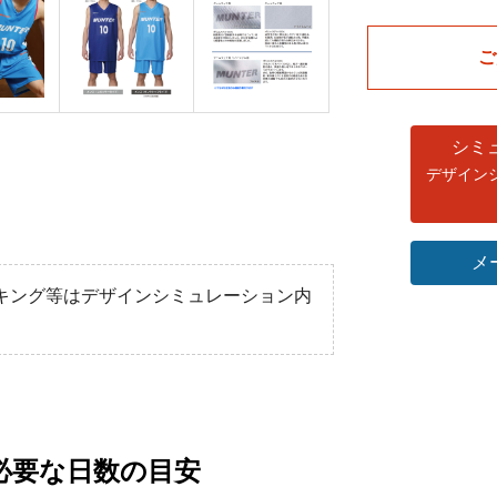
ゲームパンツ
ゲームパンツ
[m
[m
ご
メーカー希望小売価格￥
メーカー希望小売価格￥
シミ
デザイン
メ
キング等はデザインシミュレーション内
必要な日数の目安