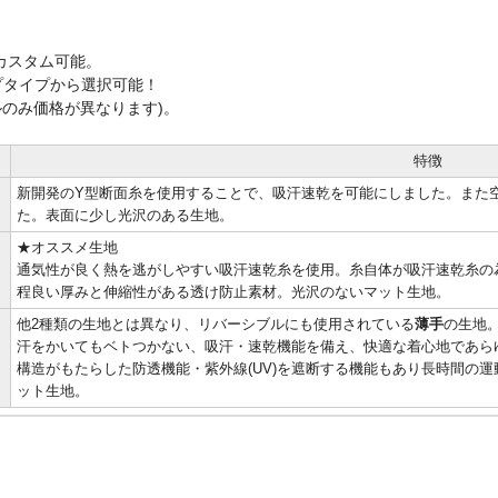
カスタム可能。
プタイプから選択可能！
ルのみ価格が異なります)。
特徴
新開発のY型断面糸を使用することで、吸汗速乾を可能にしました。また空
た。表面に少し光沢のある生地。
★オススメ生地
通気性が良く熱を逃がしやすい吸汗速乾糸を使用。糸自体が吸汗速乾糸の
程良い厚みと伸縮性がある透け防止素材。光沢のないマット生地。
他2種類の生地とは異なり、リバーシブルにも使用されている
薄手
の生地
汗をかいてもベトつかない、吸汗・速乾機能を備え、快適な着心地であら
構造がもたらした防透機能・紫外線(UV)を遮断する機能もあり長時間の
ット生地。