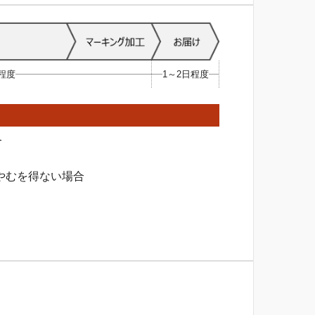
日程度
1～2日程度
合
やむを得ない場合