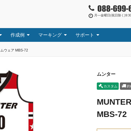
088-699-
月―金曜日(祝日除く)9:30
作成例
マーキング
サポート
ムウェア MBS-72
ムンター
カスタム
約
MUNT
MBS-72