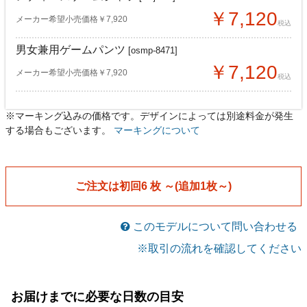
￥7,120
メーカー希望小売価格￥7,920
税込
男女兼用ゲームパンツ
[osmp-8471]
￥7,120
メーカー希望小売価格￥7,920
税込
※マーキング込みの価格です。デザインによっては別途料金が発生
レディースゲームシャツ
レディースゲームシャツ
[oslj-471]
[oslj-471]
する場合もございます。
マーキングについて
￥6,730
￥6,330
メーカー希望小売価格￥7,920
メーカー希望小売価格￥7,920
税込
税込
男女兼用ゲームパンツ
男女兼用ゲームパンツ
[osmp-8471]
[osmp-8471]
ご注文は初回6 枚 ～(追加1枚～)
￥6,730
￥6,330
メーカー希望小売価格￥7,920
メーカー希望小売価格￥7,920
税込
税込
このモデルについて問い合わせる
※取引の流れを確認してください
お届けまでに必要な日数の目安