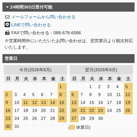
24時間365日受付可能
メールフォームから問い合わせる
LINEで問い合わせる
FAXで問い合わせる：088-678-6586
※営業時間外にいただいたお問い合わせは、翌営業日より順次対応
いたします。
営業日
今月(2026年8月)
翌月(2026年9月)
日
月
火
水
木
金
土
日
月
火
水
木
金
土
1
1
2
3
4
5
2
3
4
5
6
7
8
6
7
8
9
10
11
12
9
10
11
12
13
14
15
13
14
15
16
17
18
19
16
17
18
19
20
21
22
20
21
22
23
24
25
26
23
24
25
26
27
28
29
27
28
29
30
30
31
(
休業日)