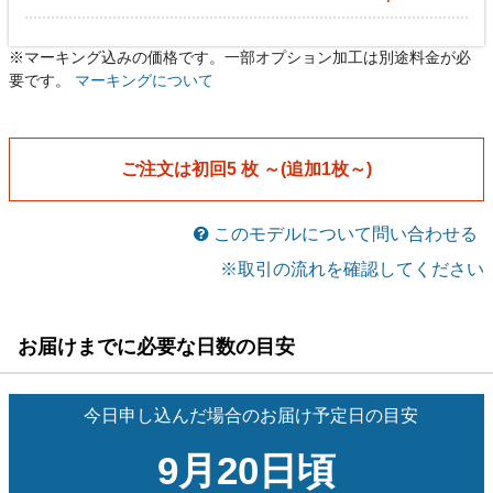
※マーキング込みの価格です。一部オプション加工は別途料金が必
レディースゲームシャツ
レディースゲームシャツ
[gs-su046]
[gs-su046]
要です。
マーキングについて
￥6,450
￥6,070
メーカー希望小売価格￥7,590
メーカー希望小売価格￥7,590
税込
税込
レディースゲームパンツ
レディースゲームパンツ
[gps-su046]
[gps-su046]
ご注文は初回5 枚 ～(追加1枚～)
￥6,450
￥6,070
メーカー希望小売価格￥7,590
メーカー希望小売価格￥7,590
税込
税込
このモデルについて問い合わせる
※取引の流れを確認してください
お届けまでに必要な日数の目安
今日申し込んだ場合のお届け予定日の目安
9月20日頃