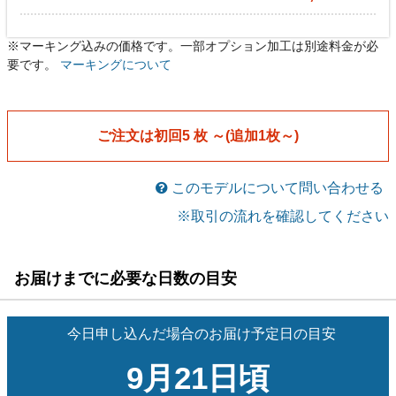
※マーキング込みの価格です。一部オプション加工は別途料金が必
ゲームシャツ
ゲームシャツ
[bszt(bstt)-su048]
[bszt(bstt)-su048]
要です。
マーキングについて
￥6,450
￥6,070
メーカー希望小売価格￥7,590
メーカー希望小売価格￥7,590
税込
税込
ゲームパンツ
ゲームパンツ
[bpzs-su048]
[bpzs-su048]
ご注文は初回5 枚 ～(追加1枚～)
￥6,450
￥6,070
メーカー希望小売価格￥7,590
メーカー希望小売価格￥7,590
税込
税込
このモデルについて問い合わせる
※取引の流れを確認してください
お届けまでに必要な日数の目安
今日申し込んだ場合のお届け予定日の目安
9月21日頃