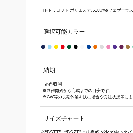
TFトリコット(ポリエステル100%)/フェザーラスタ
選択可能カラー
納期
約5週間
※制作開始から完成までの目安です。
※GW等の長期休業を挟む場合や受注状況等に
サイズチャート
※“BSTT”は“BSZT”より身幅が4cm狭い