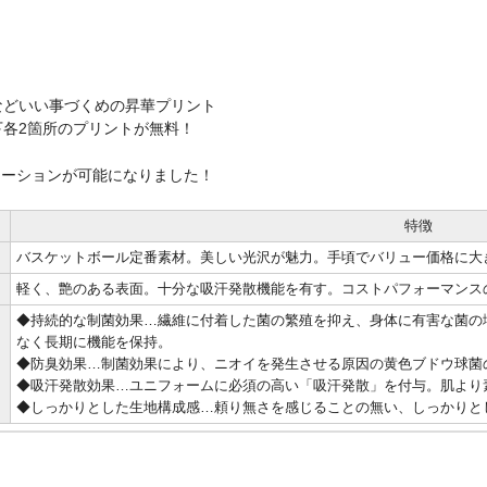
などいい事づくめの昇華プリント
各2箇所のプリントが無料！
レーションが可能になりました！
特徴
バスケットボール定番素材。美しい光沢が魅力。手頃でバリュー価格に大
軽く、艶のある表面。十分な吸汗発散機能を有す。コストパフォーマンス
◆持続的な制菌効果…繊維に付着した菌の繁殖を抑え、身体に有害な菌の
なく長期に機能を保持。
◆防臭効果…制菌効果により、ニオイを発生させる原因の黄色ブドウ球菌
◆吸汗発散効果…ユニフォームに必須の高い「吸汗発散」を付与。肌より
◆しっかりとした生地構成感…頼り無さを感じることの無い、しっかりと