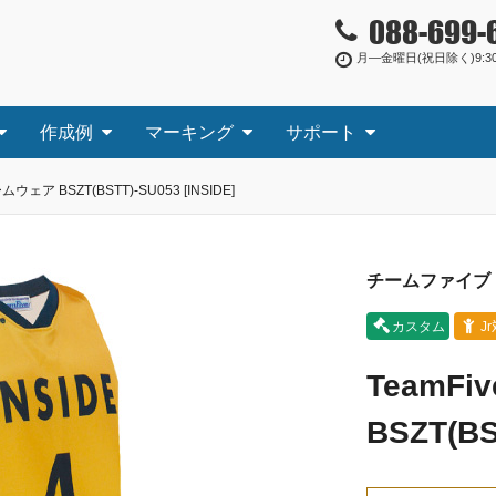
088-699-
月―金曜日(祝日除く)9:30
作成例
マーキング
サポート
ムウェア BSZT(BSTT)-SU053 [INSIDE]
チームファイブ
カスタム
J
TeamF
BSZT(BS