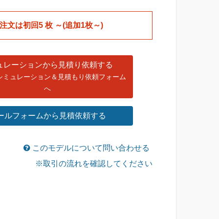
税込
税込
pzs-su053]
pzs-su053]
注文は初回5 枚 ～(追加1枚～)
￥6,450
￥6,070
7,590
7,590
税込
税込
ュレーションから見積り依頼する
シミュレーション＆見積もり依頼フォーム
へ
ールフォームから見積依頼する
このモデルについて問い合わせる
※取引の流れを確認してください