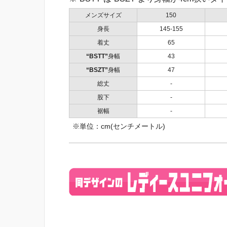
メンズサイズ
150
身長
145-155
着丈
65
“BSTT”
身幅
43
“BSZT”
身幅
47
総丈
-
股下
-
裾幅
-
※単位：cm(センチメートル)