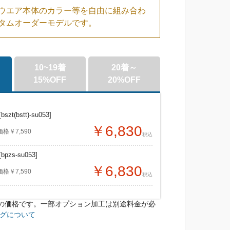
ウエア本体のカラー等を自由に組み合わ
タムオーダーモデルです。
10~19着
20着～
15%OFF
20%OFF
[bszt(bstt)-su053]
￥6,830
￥7,590
税込
[bpzs-su053]
￥6,830
￥7,590
税込
の価格です。一部オプション加工は別途料金が必
zt(bstt)-su053]
zt(bstt)-su053]
グについて
￥6,450
￥6,070
7,590
7,590