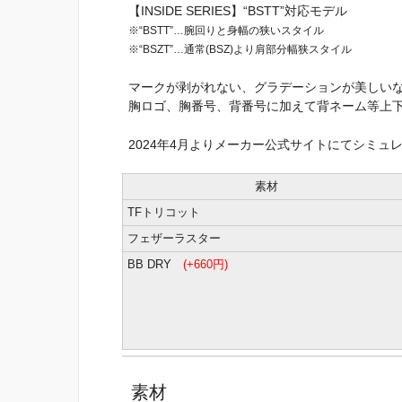
【INSIDE SERIES】“BSTT”対応モデル
※“BSTT”…腕回りと身幅の狭いスタイル
※“BSZT”…通常(BSZ)より肩部分幅狭スタイル
マークが剥がれない、グラデーションが美しい
胸ロゴ、胸番号、背番号に加えて背ネーム等上下
2024年4月よりメーカー公式サイトにてシミュ
素材
TFトリコット
フェザーラスター
BB DRY
(+660円)
素材