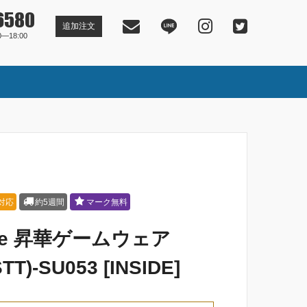
6580
追加注文
―18:00
r対応
約5週間
マーク無料
ive 昇華ゲームウェア
TT)-SU053 [INSIDE]