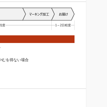
日程度
1～2日程度
合
やむを得ない場合