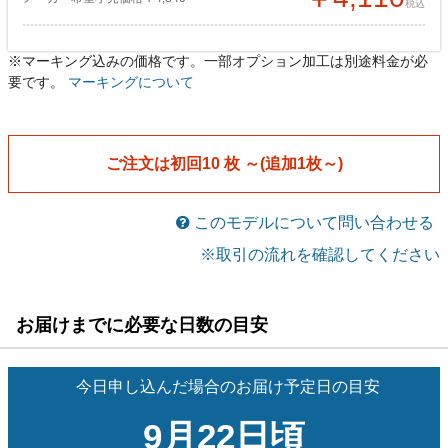
税込
※マーキング込みの価格です。一部オプション加工は別途料金が必
Tシャツ
[at-su002]
要です。
マーキングについて
￥3,870
メーカー希望小売価格￥4,840
税込
ご注文は初回10 枚 ～(追加1枚～)
このモデルについて問い合わせる
※取引の流れを確認してください
お届けまでに必要な日数の目安
今日申し込んだ場合のお届け予定日の目安
9月22日頃