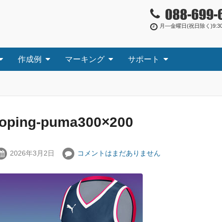
088-699-
月―金曜日(祝日除く)9:30
作成例
マーキング
サポート
toping-puma300×200
2026年3月2日
コメントはまだありません