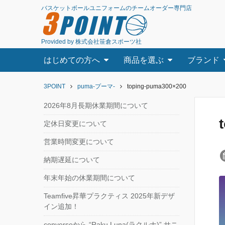
バスケットボールユニフォームのチームオーダー専門店
3
POINT
Provided by 株式会社笹倉スポーツ社
はじめての方へ
商品を選ぶ
ブランド
3POINT
puma-プーマ-
toping-puma300×200
2026年8月長期休業期間について
定休日変更について
営業時間変更について
納期遅延について
年末年始の休業期間について
Teamfive昇華プラクティス 2025年新デザ
イン追加！
converseから “Raku Luna(ラクルナ)” サニ