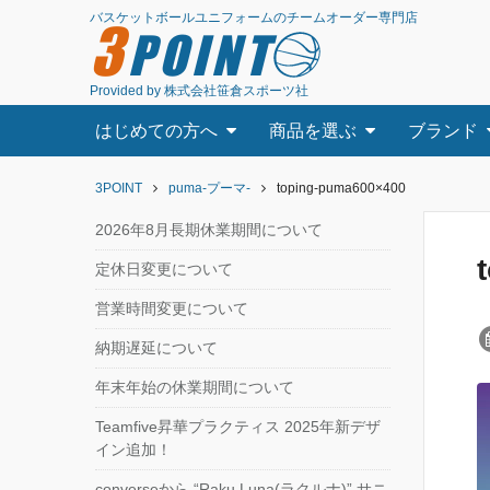
バスケットボールユニフォームのチームオーダー専門店
3
POINT
Provided by 株式会社笹倉スポーツ社
はじめての方へ
商品を選ぶ
ブランド
3POINT
puma-プーマ-
toping-puma600×400
2026年8月長期休業期間について
定休日変更について
営業時間変更について
納期遅延について
年末年始の休業期間について
Teamfive昇華プラクティス 2025年新デザ
イン追加！
converseから “Raku Luna(ラクルナ)” サニ