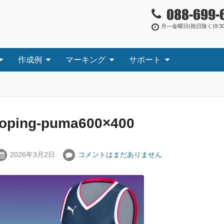
088-699-
月―金曜日(祝日除く)9:30
作成例
マーキング
サポート
toping-puma600×400
2026年3月2日
コメントはまだありません