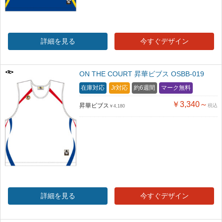
詳細を見る
今すぐデザイン
ON THE COURT 昇華ビブス OSBB-019
在庫対応
Jr対応
約6週間
マーク無料
￥3,340～
昇華ビブス
税込
￥4,180
詳細を見る
今すぐデザイン