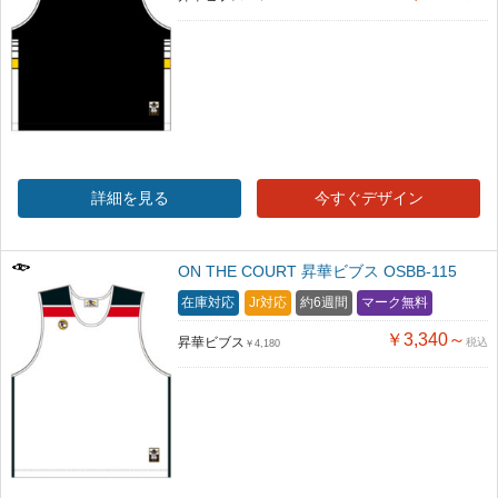
詳細を見る
今すぐデザイン
ON THE COURT 昇華ビブス OSBB-115
在庫対応
Jr対応
約6週間
マーク無料
￥3,340～
昇華ビブス
税込
￥4,180