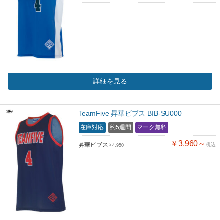
詳細を見る
TeamFive 昇華ビブス BIB-SU000
在庫対応
約5週間
マーク無料
￥3,960～
昇華ビブス
税込
￥4,950