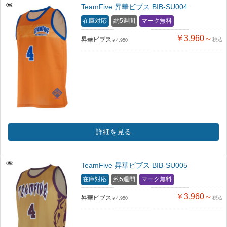
TeamFive 昇華ビブス BIB-SU004
在庫対応
約5週間
マーク無料
￥3,960～
昇華ビブス
税込
￥4,950
詳細を見る
TeamFive 昇華ビブス BIB-SU005
在庫対応
約5週間
マーク無料
￥3,960～
昇華ビブス
税込
￥4,950