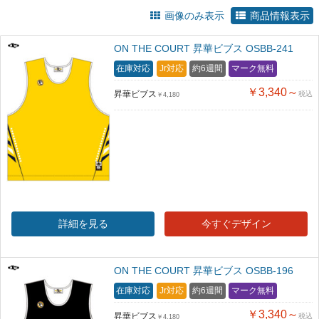
画像のみ表示
商品情報表示
ON THE COURT 昇華ビブス OSBB-241
在庫対応
Jr対応
約6週間
マーク無料
￥3,340～
昇華ビブス
税込
￥4,180
詳細を見る
今すぐデザイン
ON THE COURT 昇華ビブス OSBB-196
在庫対応
Jr対応
約6週間
マーク無料
￥3,340～
昇華ビブス
税込
￥4,180