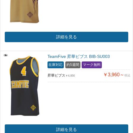
詳細を見る
TeamFive 昇華ビブス BIB-SU003
在庫対応
約5週間
マーク無料
￥3,960～
昇華ビブス
税込
￥4,950
詳細を見る