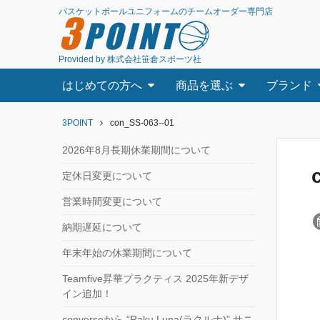
バスケットボールユニフォームのチームオーダー専門店
3
POINT
Provided by 株式会社笹倉スポーツ社
はじめての方へ
商品を選ぶ
ブランド
3POINT
con_SS-063--01
2026年8月長期休業期間について
定休日変更について
営業時間変更について
納期遅延について
年末年始の休業期間について
Teamfive昇華プラクティス 2025年新デザ
イン追加！
converseから “Raku Luna(ラクルナ)” サニ