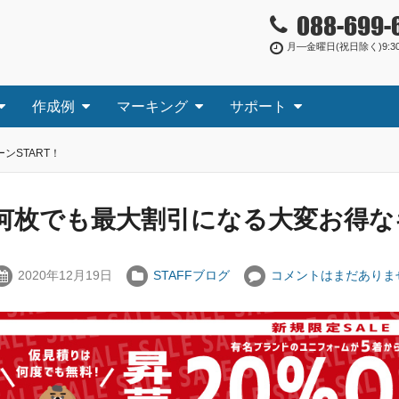
088-699-
月―金曜日(祝日除く)9:30
作成例
マーキング
サポート
ンSTART！
何枚でも最大割引になる大変お得なキ
2020年12月19日
STAFFブログ
コメントはまだありま