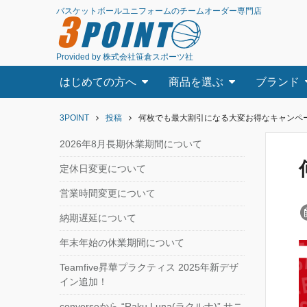
バスケットボールユニフォームのチームオーダー専門店
3
POINT
Provided by 株式会社笹倉スポーツ社
はじめての方へ
商品を選ぶ
ブランド
3POINT
投稿
何枚でも最大割引になる大変お得なキャンペー
2026年8月長期休業期間について
定休日変更について
営業時間変更について
納期遅延について
年末年始の休業期間について
Teamfive昇華プラクティス 2025年新デザ
イン追加！
converseから “Raku Luna(ラクルナ)” サニ