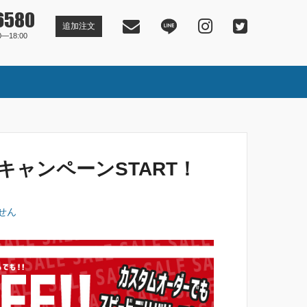
6580
追加注文
―18:00
ャンペーンSTART！
せん