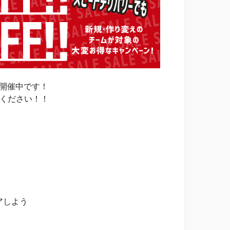
開催中です！
てください！！
アしよう