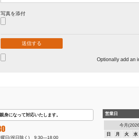
写真を添付
Optionally add an 
営業日
親身になって対応いたします。
今月(202
80
日
月
火
水
(祝日除く) 9:30―18:00