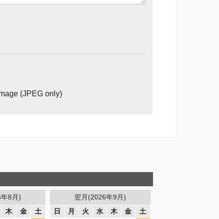
image (JPEG only)
6年8月)
翌月(2026年9月)
木
金
土
日
月
火
水
木
金
土