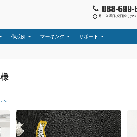
088-699-
月―金曜日(祝日除く)9:30
作成例
マーキング
サポート
学
様
せん