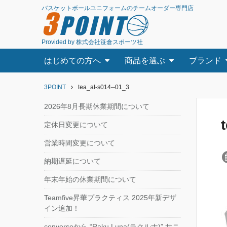
バスケットボールユニフォームのチームオーダー専門店
3
POINT
Provided by 株式会社笹倉スポーツ社
はじめての方へ
商品を選ぶ
ブランド
3POINT
tea_al-s014--01_3
2026年8月長期休業期間について
定休日変更について
営業時間変更について
納期遅延について
年末年始の休業期間について
Teamfive昇華プラクティス 2025年新デザ
イン追加！
converseから “Raku Luna(ラクルナ)” サニ