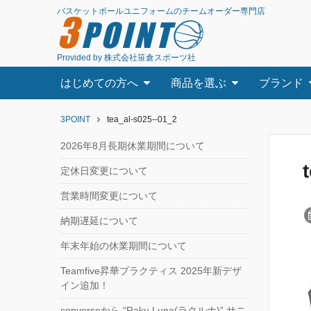
バスケットボールユニフォームのチームオーダー専門店
3
POINT
Provided by 株式会社笹倉スポーツ社
はじめての方へ
商品を選ぶ
ブランド
3POINT
tea_al-s025--01_2
2026年8月長期休業期間について
定休日変更について
営業時間変更について
納期遅延について
年末年始の休業期間について
Teamfive昇華プラクティス 2025年新デザ
イン追加！
converseから “Raku Luna(ラクルナ)” サニ