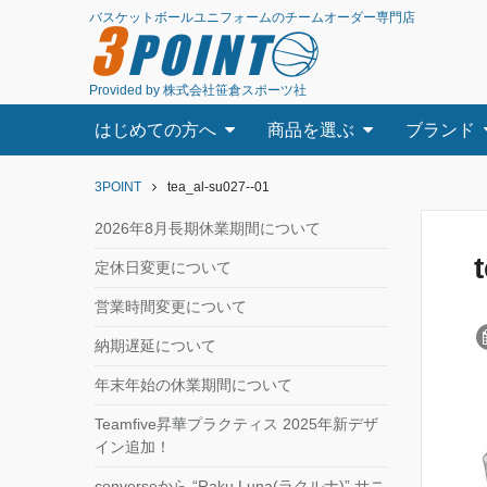
バスケットボールユニフォームのチームオーダー専門店
3
POINT
Provided by 株式会社笹倉スポーツ社
はじめての方へ
商品を選ぶ
ブランド
3POINT
tea_al-su027--01
2026年8月長期休業期間について
定休日変更について
営業時間変更について
納期遅延について
年末年始の休業期間について
Teamfive昇華プラクティス 2025年新デザ
イン追加！
converseから “Raku Luna(ラクルナ)” サニ