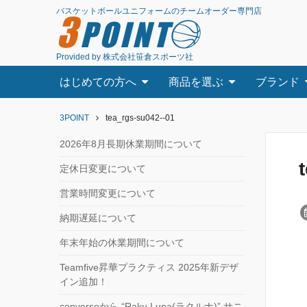
バスケットボールユニフォームのチームオーダー専門店
3
POINT
Provided by 株式会社笹倉スポーツ社
はじめての方へ
商品を選ぶ
ブランド
3POINT
tea_rgs-su042--01
2026年8月長期休業期間について
定休日変更について
営業時間変更について
納期遅延について
年末年始の休業期間について
Teamfive昇華プラクティス 2025年新デザ
イン追加！
converseから “Raku Luna(ラクルナ)” サニ