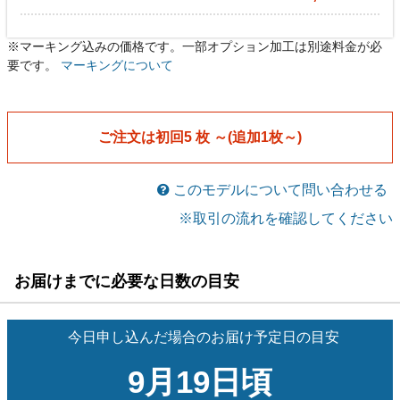
※マーキング込みの価格です。一部オプション加工は別途料金が必
ゲームシャツ
ゲームシャツ
[bszt-su044]
[bszt-su044]
要です。
マーキングについて
￥6,450
￥6,070
メーカー希望小売価格￥7,590
メーカー希望小売価格￥7,590
税込
税込
ゲームパンツ
ゲームパンツ
[bpzs-su044]
[bpzs-su044]
ご注文は初回5 枚 ～(追加1枚～)
￥6,450
￥6,070
メーカー希望小売価格￥7,590
メーカー希望小売価格￥7,590
税込
税込
このモデルについて問い合わせる
※取引の流れを確認してください
お届けまでに必要な日数の目安
今日申し込んだ場合のお届け予定日の目安
9月19日頃