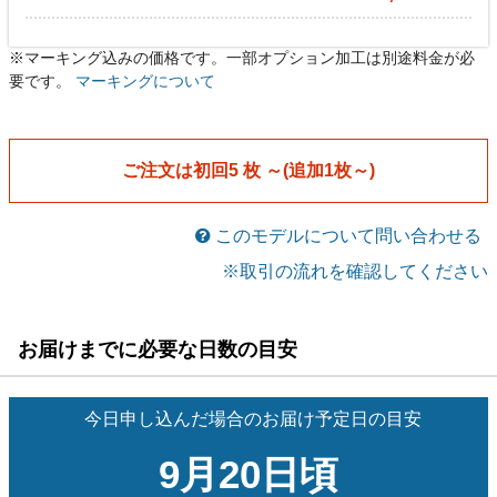
※マーキング込みの価格です。一部オプション加工は別途料金が必
レディースゲームシャツ
レディースゲームシャツ
[gu-su044]
[gu-su044]
要です。
マーキングについて
￥6,450
￥6,070
メーカー希望小売価格￥7,590
メーカー希望小売価格￥7,590
税込
税込
レディースゲームパンツ
レディースゲームパンツ
[gps-su044]
[gps-su044]
ご注文は初回5 枚 ～(追加1枚～)
￥6,450
￥6,070
メーカー希望小売価格￥7,590
メーカー希望小売価格￥7,590
税込
税込
このモデルについて問い合わせる
※取引の流れを確認してください
お届けまでに必要な日数の目安
今日申し込んだ場合のお届け予定日の目安
9月20日頃